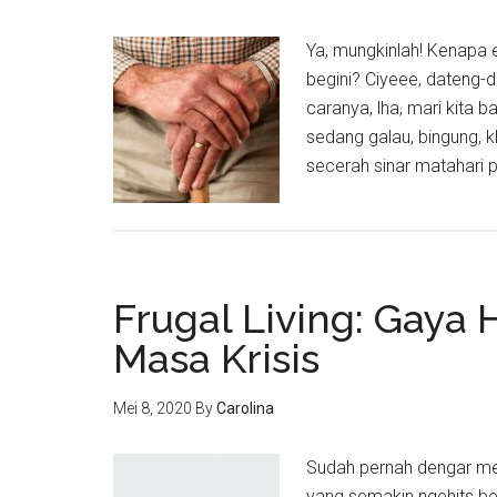
Ya, mungkinlah! Kenapa 
begini? Ciyeee, dateng-d
caranya, lha, mari kita
sedang galau, bingung, k
secerah sinar matahari 
Frugal Living: Gaya
Masa Krisis
Mei 8, 2020
By
Carolina
Sudah pernah dengar meng
yang semakin ngehits bel