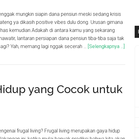
enggak mungkin siapin dana pensiun meski sedang krisis
ateng ya dikasih positive vibes dulu dong. Urusan gimana
 bahas kemudian.Adakah di antara kamu yang sekarang
hawatir, lantaran persiapan dana pensiun tiba-tiba saja tak
pagi? Yah, memang lagi nggak secerah …
[Selengkapnya ...]
 Hidup yang Cocok untuk
enai frugal living? Frugal living merupakan gaya hidup
akangan ini, ketika mulai banyak prediksi bahwa kita akan