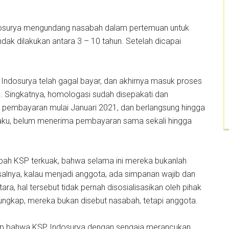
ndosurya mengundang nasabah dalam pertemuan untuk
k dilakukan antara 3 – 10 tahun. Setelah dicapai
 Indosurya telah gagal bayar, dan akhirnya masuk proses
Singkatnya, homologasi sudah disepakati dan
 pembayaran mulai Januari 2021, dan berlangsung hingga
ku, belum menerima pembayaran sama sekali hingga
bah KSP terkuak, bahwa selama ini mereka bukanlah
alnya, kalau menjadi anggota, ada simpanan wajib dan
, hal tersebut tidak pernah disosialisasikan oleh pihak
rungkap, mereka bukan disebut nasabah, tetapi anggota.
ap bahwa KSP Indosurya dengan sengaja merancukan