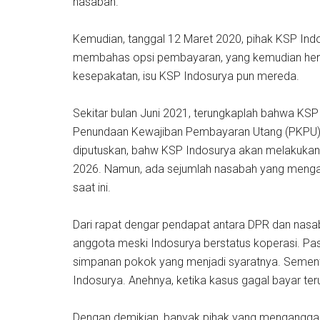
nasabah.
Kemudian, tanggal 12 Maret 2020, pihak KSP I
membahas opsi pembayaran, yang kemudian henda
kesepakatan, isu KSP Indosurya pun mereda.
Sekitar bulan Juni 2021, terungkaplah bahwa KSP
Penundaan Kewajiban Pembayaran Utang (PKPU). 
diputuskan, bahw KSP Indosurya akan melakukan
2026. Namun, ada sejumlah nasabah yang menga
saat ini.
Dari rapat dengar pendapat antara DPR dan nasa
anggota meski Indosurya berstatus koperasi. Pas
simpanan pokok yang menjadi syaratnya. Sementara
Indosurya. Anehnya, ketika kasus gagal bayar te
Dengan demikian, banyak pihak yang mengangg