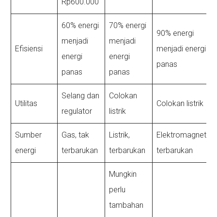
Rp600.000
60% energi
70% energi
90% energi
menjadi
menjadi
Efisiensi
menjadi energi
energi
energi
panas
panas
panas
Selang dan
Colokan
Utilitas
Colokan listrik
regulator
listrik
Sumber
Gas, tak
Listrik,
Elektromagnet,
energi
terbarukan
terbarukan
terbarukan
Mungkin
perlu
tambahan