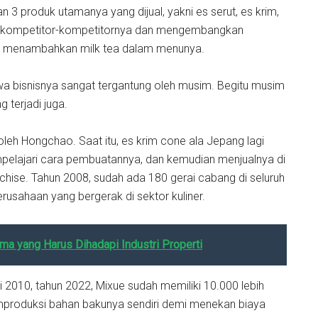
 produk utamanya yang dijual, yakni es serut, es krim,
 kompetitor-kompetitornya dan mengembangkan
il menambahkan milk tea dalam menunya.
wa bisnisnya sangat tergantung oleh musim. Begitu musim
g terjadi juga.
eh Hongchao. Saat itu, es krim cone ala Jepang lagi
elajari cara pembuatannya, dan kemudian menjualnya di
hise. Tahun 2008, sudah ada 180 gerai cabang di seluruh
rusahaan yang bergerak di sektor kuliner.
ma yang Harus Dihadapi Industri Properti
 2010, tahun 2022, Mixue sudah memiliki 10.000 lebih
mproduksi bahan bakunya sendiri demi menekan biaya