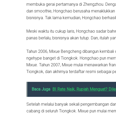
membuka gerai pertamanya di Zhengzhou. Dengan 3
dan smoothie, Hongchao berusaha menaklukkan
bisnisnya. Tak lama kemudian, Hongchao berhas
Meski waktu itu cukup laris, Hongchao sadar bah
panas berlalu, bisnisnya akan tutup. Dan, itulah yan
Tahun 2006, Mixue Bengcheng dibangun kembali ol
ngehype banget di Tiongkok. Hongchao pun memp
Mixue. Tahun 2007, Mixue mulai menawarkan franc
Tiongkok, dan akhirnya terdaftar resmi sebagai pe
Baca Juga
BI Rate Naik, Rupiah Menguat? Dile
Setelah melalui banyak sekali pengembangan dari
cabang di seluruh Tiongkok. Mixue pun mulai me