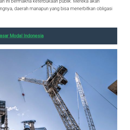
itan ini bermakna keterbukaan publik. Mereka akan
angnya, daerah manapun yang bisa menerbitkan obligasi
asar Modal Indonesia