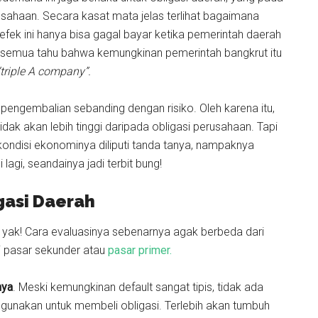
erusahaan. Secara kasat mata jelas terlihat bagaimana
efek ini hanya bisa gagal bayar ketika pemerintah daerah
a semua tahu bahwa kemungkinan pemerintah bangkrut itu
“triple A company”.
 pengembalian sebanding dengan risiko. Oleh karena itu,
idak akan lebih tinggi daripada obligasi perusahaan. Tapi
 kondisi ekonominya diliputi tanda tanya, nampaknya
 lagi, seandainya jadi terbit bung!
igasi Daerah
ap yak! Cara evaluasinya sebenarnya agak berbeda dari
di pasar sekunder atau
pasar primer.
nya
. Meski kemungkinan default sangat tipis, tidak ada
gunakan untuk membeli obligasi. Terlebih akan tumbuh