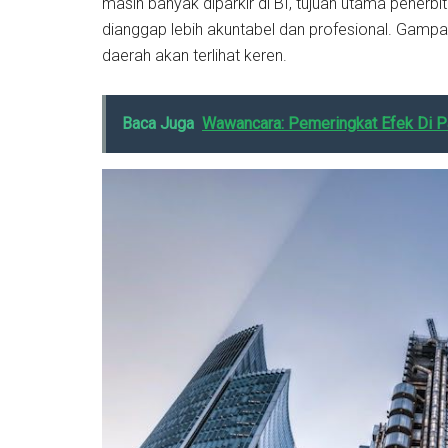
masih banyak diparkir di BI, tujuan utama penerb
dianggap lebih akuntabel dan profesional. Gamp
daerah akan terlihat keren.
Baca Juga
Wawancara: Pemeringkat Efek Di P