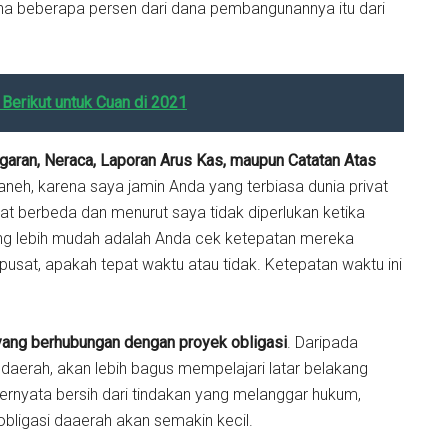
ena beberapa persen dari dana pembangunannya itu dari
Berikut untuk Cuan di 2021
ggaran, Neraca, Laporan Arus Kas, maupun Catatan Atas
neh, karena saya jamin Anda yang terbiasa dunia privat
t berbeda dan menurut saya tidak diperlukan ketika
ng lebih mudah adalah Anda cek ketepatan mereka
sat, apakah tepat waktu atau tidak. Ketepatan waktu ini
yang berhubungan dengan proyek obligasi
. Daripada
erah, akan lebih bagus mempelajari latar belakang
ternyata bersih dari tindakan yang melanggar hukum,
bligasi daaerah akan semakin kecil.